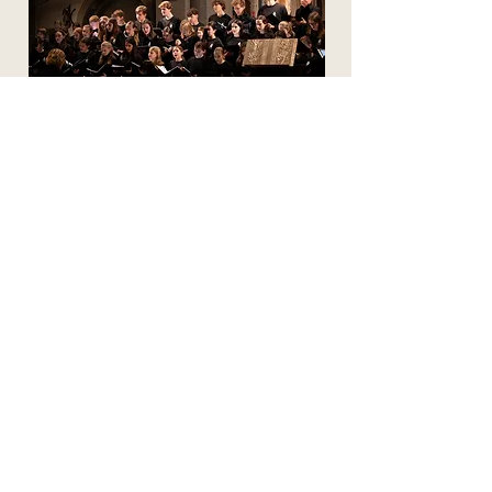
Jugendkammerchor
Als Auswahl-Ensemble innerhalb der Jugendkantorei bietet der
Jugendkammerchor als zusätzliches Angebot jungen
Sängerinnen die Möglichkeit zur Erarbeitung anspruchsvoller
gleichstimmiger Chorwerke.
Zur Zeit probt der Jugendkammerchor projektweise.