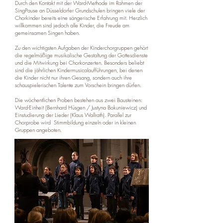
Durch den Kontakt mit der Ward-Methode im Rahmen der
SingPause an Düsseldorfer Grundschulen bringen viele der
Chorkinder bereits eine sängerische Erfahrung mit. Herzlich
willkommen sind jedoch alle Kinder, die Freude am
gemeinsamen Singen haben.
Zu den wichtigsten Aufgaben der Kinderchorgruppen gehört
die regelmäßige musikalische Gestaltung der Gottesdienste
und die Mitwirkung bei Chorkonzerten. Besonders beliebt
sind die jährlichen Kindermusicalaufführungen, bei denen
die Kinder nicht nur ihren Gesang, sondern auch ihre
schauspielerischen Talente zum Vorschein bringen dürfen.
Die wöchentlichen Proben bestehen aus zwei Bausteinen:
Ward-Einheit (Bernhard Hüsgen / Justyna Bokuniewicz) und
Einstudierung der Lieder (Klaus Wallrath). Parallel zur
Chorprobe wird Stimmbildung einzeln oder in kleinen
Gruppen angeboten.