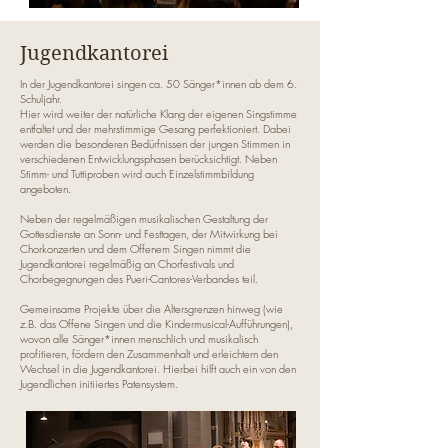
Jugendkantorei
In der Jugendkantorei singen ca. 50 Sänger*innen ab dem 6.
Schuljahr.
Hier wird weiter der natürliche Klang der eigenen Singstimme
entfaltet und der mehrstimmige Gesang perfektioniert. Dabei
werden die besonderen Bedürfnissen der jungen Stimmen in
verschiedenen Entwicklungsphasen berücksichtigt. Neben
Stimm- und Tuttiproben wird auch Einzelstimmbildung
angeboten.
Neben der regelmäßigen musikalischen Gestaltung der
Gottesdienste an Sonn- und Festtagen, der Mitwirkung bei
Chorkonzerten und dem Offenem Singen nimmt die
Jugendkantorei regelmäßig an Chorfestivals und
Chorbegegnungen des Pueri-Cantores-Verbandes teil.
Gemeinsame Projekte über die Altersgrenzen hinweg (wie
z.B. das Offene Singen und die Kindermusical-Aufführungen),
wovon alle Sänger*innen menschlich und musikalisch
profitieren, fördern den Zusammenhalt und erleichtern den
Wechsel in die Jugendkantorei. Hierbei hilft auch ein von den
Jugendlichen initiiertes Patensystem.