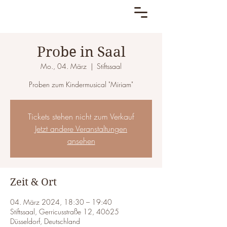
Probe in Saal
Mo., 04. März
  |  
Stiftssaal
Proben zum Kindermusical "Miriam"
Tickets stehen nicht zum Verkauf
Jetzt andere Veranstaltungen
ansehen
Zeit & Ort
04. März 2024, 18:30 – 19:40
Stiftssaal, Gerricusstraße 12, 40625
Düsseldorf, Deutschland