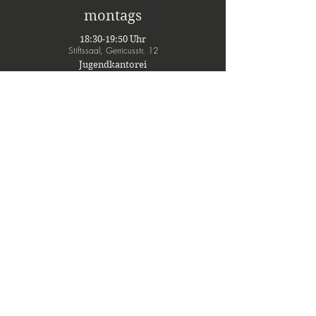
montags
18:30-19:50 Uhr
Stiftssaal, Gerricusstr. 12
Jugendkantorei
(Mädchen und Jungen, ab
6.
Schuljahr)
donnerstags
15:15-16:00 Uhr
Kaminzimmer, Gerricusstr. 12
Kinderchor C
(Mädchen und Jungen,
3.
Schuljahr)
16:00-16:45 Uhr
Kaminzimmer, Gerricusstr. 12
Kinderchor B
(Mädchen und Jungen,
4
.
Schuljahr)
16:45-17:45 Uhr
Kaminzimmer, Gerricusstr. 12